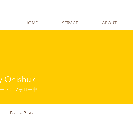
HOME
SERVICE
ABOUT
y Onishuk
ー
0
フォロー中
Forum Posts