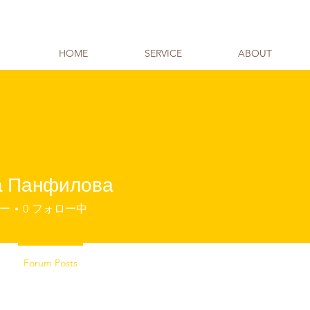
HOME
SERVICE
ABOUT
а Панфилова
ー
0
フォロー中
Forum Posts