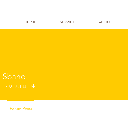
HOME
SERVICE
ABOUT
 Sbano
ー
0
フォロー中
Forum Posts