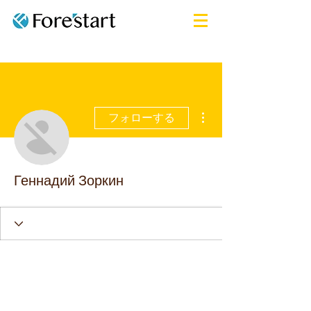
その他
フォローする
Геннадий Зоркин